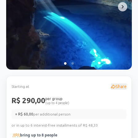
Share
Starting at
R$
290,00
per group
(up to 4 people)
+ R$
60,00
per additional person
or in up to 6 interest-free installments of R$
48,33
bring up to
8
people