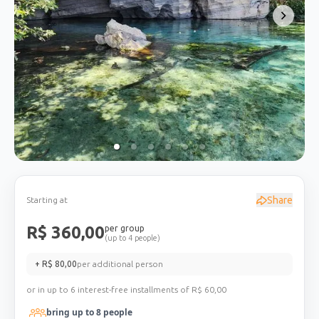
Share
Starting at
R$
360,00
per group
(up to 4 people)
+ R$
80,00
per additional person
or in up to 6 interest-free installments of R$
60,00
bring up to
8
people