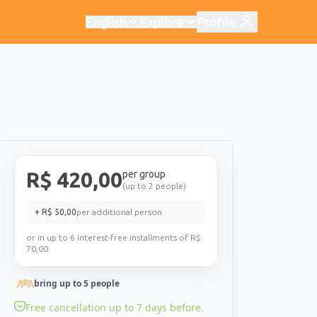
English
Explore
Profile
R$
420,00
per group
(up to 2 people)
+ R$
50,00
per additional person
or in up to 6 interest-free installments of R$
70,00
bring up to
5
people
Free cancellation up to 7 days before.