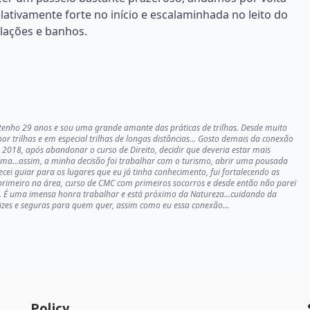
lativamente forte no início e escalaminhada no leito do
lações e banhos.
tenho 29 anos e sou uma grande amante das práticas de trilhas. Desde muito
or trilhas e em especial trilhas de longas distâncias... Gosto demais da conexão
 2018, após abandonar o curso de Direito, decidir que deveria estar mais
ma...assim, a minha decisão foi trabalhar com o turismo, abrir uma pousada
i guiar para os lugares que eu já tinha conhecimento, fui fortalecendo as
 primeiro na área, curso de CMC com primeiros socorros e desde então não parei
... É uma imensa honra trabalhar e está próximo da Natureza...cuidando da
lizes e seguras para quem quer, assim como eu essa conexão…
Policy