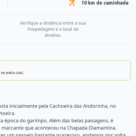
10
km de caminhada
Verifique a distância entre a sua
hospedagem e o local do
atrativo.
 no extra cost.
sta inicialmente pela Cachoeira das Andorinha, no
hoeira.
s da época do garimpo. Além das belas paisagens, é
ão marcante que aconteceu na Chapada Diamantina.
zer um passeio bastante prazeroso, andamos por volta