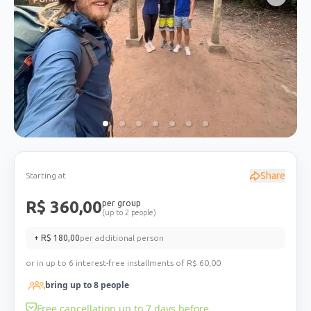
Share
Starting at
R$
360,00
per group
(up to 2 people)
+ R$
180,00
per additional person
or in up to 6 interest-free installments of R$
60,00
bring up to
8
people
Free cancellation up to 7 days before.