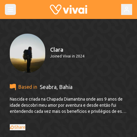
Clara
Joined Vivai in 2024
Seabra
,
Bahia
Based in
Nascida e criada na Chapada Diamantina onde aos 9 anos de
idade descobri meu amor por aventura e desde então fui
entendendo cada vez mais os benefícios e privilégios de estar
na natureza. Pisar na Chapada Diamantina sendo mulher e
mãe aos 22 anos me emociona de uma forma tão grande que
Share
me possibilita entender a luta e resistência das minhas
ancestrais que criou raizes aqui, nesse lugar de belezas