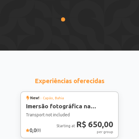
Experiências oferecidas
New!
Vale do Capão
, Bahia
Imersão fotográfica na
natureza
Transport not included
R$ 650,00
Starting at
0,0
(
0
)
per group