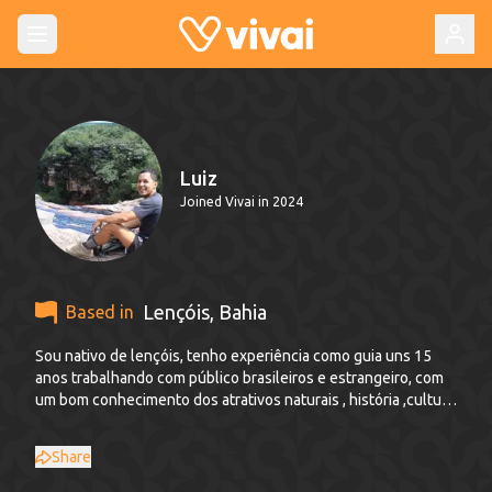
Luiz
Joined Vivai in 2024
Lençóis
,
Bahia
Based in
Sou nativo de lençóis, tenho experiência como guia uns 15
anos trabalhando com público brasileiros e estrangeiro, com
um bom conhecimento dos atrativos naturais , história ,cultura
fauna e flora local, também sendo um fotógrafo amador e um
aventureiro.
Share