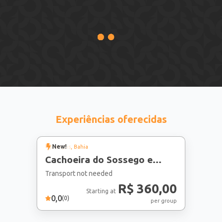
Experiências oferecidas
New!
Lençóis
, Bahia
Cachoeira do Sossego e
Ribeirão do Meio
Transport not needed
R$ 360,00
Starting at
0,0
(
0
)
per group