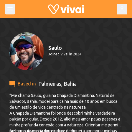
Saulo
Joined Vivai in 2024
Palmeiras
,
Bahia
Based in
“Me chamo Saulo, guia na Chapada Diamantina. Natural de
Salvador, Bahia, mudei para cá há mais de 10 anos em busca
de um estilo de vida centrado na natureza.
A Chapada Diamantina foi onde descobri minha verdadeira
paixão por guiar. Desde 2012, aliei meu amor pelas pessoas à
minha profunda conexão com a natureza. Orientar me permite
fazer o que amo todos os dias.
Ao longo da minha carreira, me dediquei a aprimorar minhas