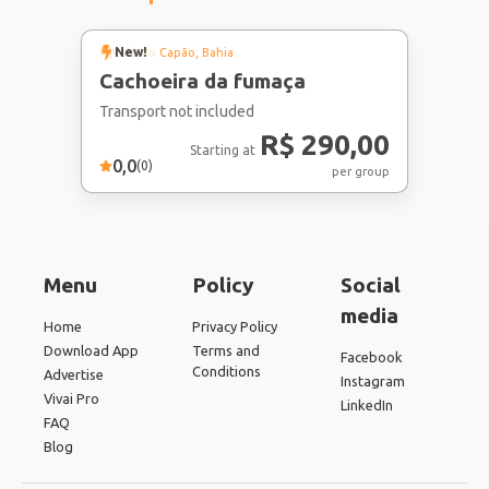
New!
Vale do Capão
, Bahia
Cachoeira da fumaça
Transport not included
R$ 290,00
Starting at
0,0
(
0
)
per group
Menu
Policy
Social
media
Home
Privacy Policy
Download App
Terms and
Facebook
Conditions
Advertise
Instagram
Vivai Pro
LinkedIn
FAQ
Blog