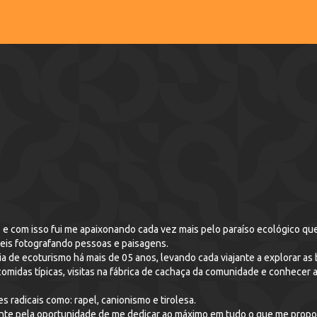
Olá, sou Solange conhecida como S
Sou amante da natureza e gosto de eternizar momentos incríveis fotografando pessoas e paisagens.
nidade e conhecer as diversas
Experiências em atrativos naturais, trekkings, Hikings e esportes radicais como: rapel, canionismo e tirolesa.
ente pela oportunidade de me dedicar ao máximo em tudo o que me propo