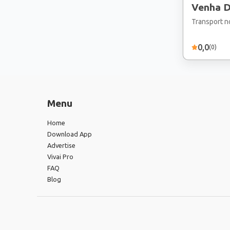
Venha Desbravar a Cachoeira
da Fuma
Transport n
0,0
(
0
)
Menu
Home
Download App
Advertise
Vivai Pro
FAQ
Blog