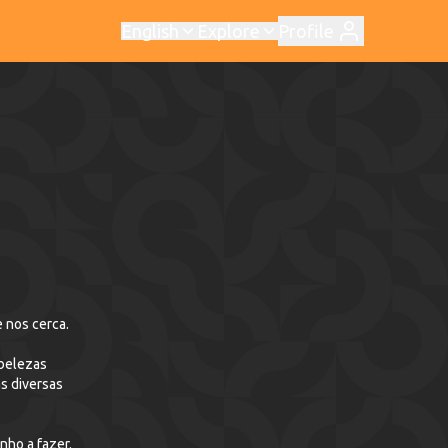
English
Explore
Profile
ol. Nasci e cresci no campo e com isso fui me apaixonando cada vez mais pelo paraíso ecológico que nos cerca.
nho a fazer.