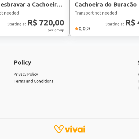
Cachoeira do Buracão 
cinha!
Ibicoara
ot needed
Transport not needed
R$ 720,00
R$ 
Starting at
Starting at
0,0
(
0
)
per group
Policy
Privacy Policy
Terms and Conditions