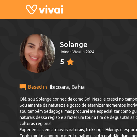
Solange
Joined Vivai in 2024
5
Ibicoara
,
Bahia
Based in
sou também pedagoga, mas procurei me especializar como guia de ecoturismo há mais de 05 anos, levando cada viajante a explorar as belezas
naturais dessa região e a fazer um tour a fim de degusutar as comidas típicas, visitas na fábrica de cachaça da comu
culturas regional.
Tenho muito amor pelo meu trabalho e sinto gratidão diariam