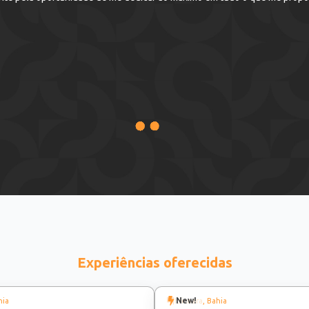
Experiências oferecidas
New!
hia
Ibicoara
, Bahia