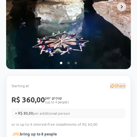
Share
Starting at
R$
360,00
per group
(up to 4 people)
+ R$
80,00
per additional person
or in up to 6 interest-free installments of R$
60,00
bring up to
8
people