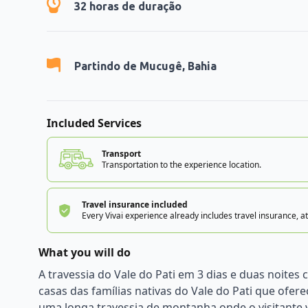
32
horas de duração
Partindo de
Mucugê, Bahia
Included Services
Transport
Transportation to the experience location.
Travel insurance included
Every Vivai experience already includes travel insurance, at
What you will do
A travessia do Vale do Pati em 3 dias e duas noite
casas das famílias nativas do Vale do Pati que ofe
uma longa travessia de montanha onde o visitante v