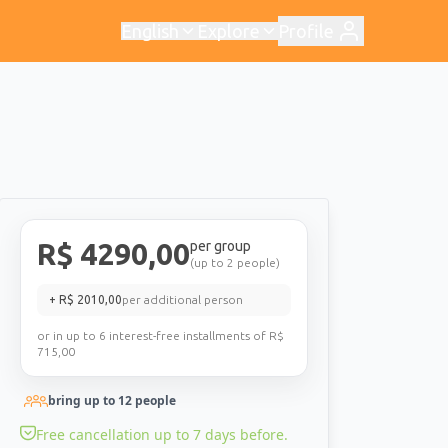
English
Explore
Profile
R$
4290,00
per group
(up to 2 people)
+ R$
2010,00
per additional person
or in up to 6 interest-free installments of R$
715,00
bring up to
12
people
Free cancellation up to 7 days before.