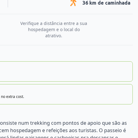
36
km de caminhada
Verifique a distância entre a sua
hospedagem e o local do
atrativo.
 no extra cost.
s consiste num trekking com pontos de apoio que são as
recem hospedagem e refeições aos turistas. O passeio é
erá lindas paisagens e cachoeiras pra descansar e