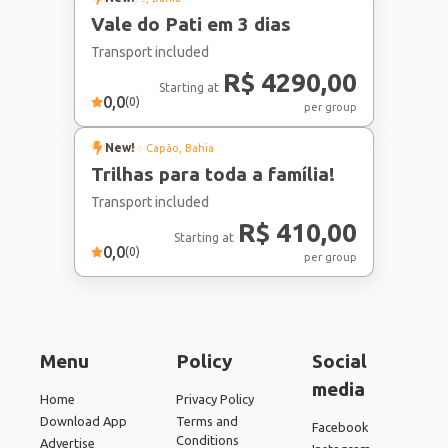
Vale do Pati em 3 dias
Transport included
R$ 4290,00
Starting at
0,0
(
0
)
per group
New!
Vale do Capão
, Bahia
Trilhas para toda a família!
Transport included
R$ 410,00
Starting at
0,0
(
0
)
per group
Menu
Policy
Social
media
Home
Privacy Policy
Download App
Terms and
Facebook
Conditions
Advertise