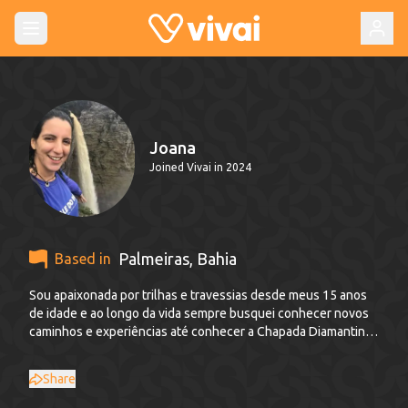
Joana
Joined Vivai in 2024
Palmeiras
,
Bahia
Based in
Sou apaixonada por trilhas e travessias desde meus 15 anos
de idade e ao longo da vida sempre busquei conhecer novos
caminhos e experiências até conhecer a Chapada Diamantina
e resolver ficar por aqui. Sou formada em Ciências Ambientais
pela Universidade Federal do Estado do Rio de Janeiro (Unirio)
Share
com ênfase em Ecologia Florestal, tendo trabalhado com
Impactos Ambientais de trilhas turísticas na cidade do Rio de