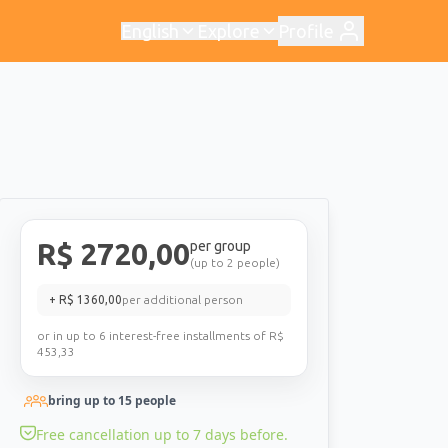
English
Explore
Profile
R$
2720,00
per group
(up to 2 people)
+ R$
1360,00
per additional person
or in up to 6 interest-free installments of R$
453,33
bring up to
15
people
Free cancellation up to 7 days before.