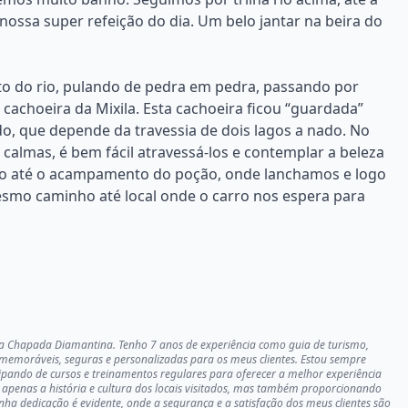
ssa super refeição do dia. Um belo jantar na beira do
eito do rio, pulando de pedra em pedra, passando por
cachoeira da Mixila. Esta cachoeira ficou “guardada”
o, que depende da travessia de dois lagos a nado. No
almas, é bem fácil atravessá-los e contemplar a beleza
io até o acampamento do poção, onde lanchamos e logo
esmo caminho até local onde o carro nos espera para
a Chapada Diamantina. Tenho 7 anos de experiência como guia de turismo,
memoráveis, seguras e personalizadas para os meus clientes. Estou sempre
cipando de cursos e treinamentos regulares para oferecer a melhor experiência
apenas a história e cultura dos locais visitados, mas também proporcionando
ha dedicação é evidente, onde a segurança e a satisfação dos meus clientes são