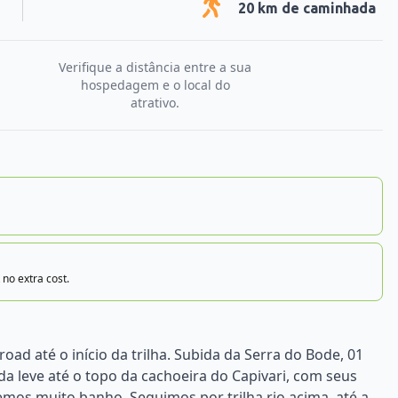
20
km de caminhada
Verifique a distância entre a sua
hospedagem e o local do
atrativo.
 no extra cost.
 road até o início da trilha. Subida da Serra do Bode, 01
a leve até o topo da cachoeira do Capivari, com seus
os muito banho. Seguimos por trilha rio acima, até a