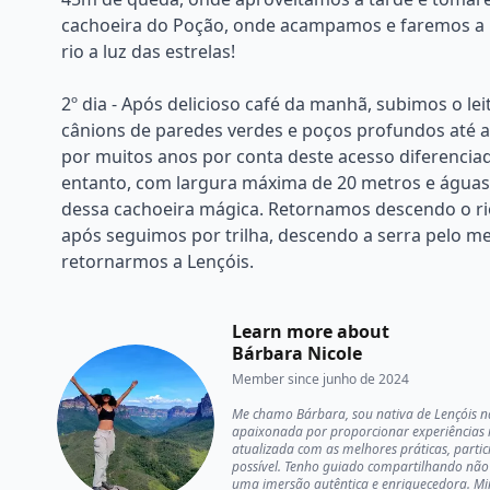
cachoeira do Poção, onde acampamos e faremos a no
rio a luz das estrelas!
2º dia - Após delicioso café da manhã, subimos o l
cânions de paredes verdes e poços profundos até a 
por muitos anos por conta deste acesso diferenciad
entanto, com largura máxima de 20 metros e águas c
dessa cachoeira mágica. Retornamos descendo o r
após seguimos por trilha, descendo a serra pelo m
retornarmos a Lençóis.
Learn more about
Bárbara Nicole
Member since
junho de 2024
Me chamo Bárbara, sou nativa de Lençóis n
apaixonada por proporcionar experiências 
atualizada com as melhores práticas, parti
possível. Tenho guiado compartilhando não 
uma imersão autêntica e enriquecedora. Min