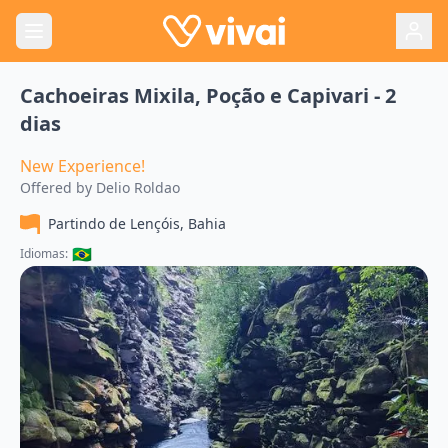
Cachoeiras Mixila, Poção e Capivari - 2
dias
New Experience!
Offered by
Delio Roldao
Partindo de
Lençóis, Bahia
🇧🇷
Idiomas: