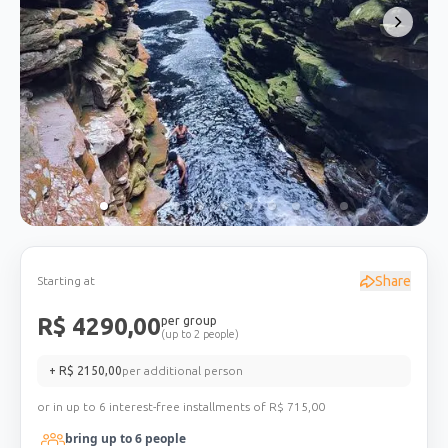
Share
Starting at
R$
4290,00
per group
(up to 2 people)
+ R$
2150,00
per additional person
or in up to 6 interest-free installments of R$
715,00
bring up to
6
people